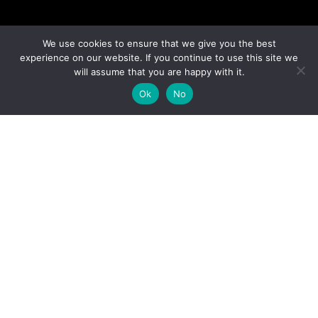
We use cookies to ensure that we give you the best
experience on our website. If you continue to use this site we
will assume that you are happy with it.
Ok
No
VOITURE PRIVÉE AVEC CHAUFFEUR (1-5 PERSONNES)
EXCURSION D'UNE
JOURNÉE
Ourika (Les cascades)
800dh
Vallée située dans les montagnes de l'Atlas, à environ